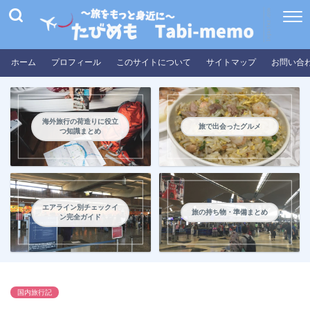
ホーム
プロフィール
このサイトについて
サイトマップ
お問い合
海外旅行の荷造りに役立
旅で出会ったグルメ
つ知識まとめ
エアライン別チェックイ
旅の持ち物・準備まとめ
ン完全ガイド
国内旅行記