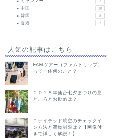
ミャンマー
2
中国
18
韓国
8
香港
7
人気の記事はこちら
FAMツアー（ファムトリップ）
って一体何のこと？
２０１８年仙台七夕まつりの見
どころとお勧めは？
ユナイテッド航空のチェックイ
ン方法と荷物制限は？【画像付
きで詳しく解説！】