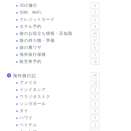
JGC修行
6
SIM、WiFi
2
クレジットカード
6
ホテル予約
9
旅のお役立ち情報・豆知識
29
旅の持ち物・準備
17
旅の裏ワザ
5
海外旅行保険
2
航空券予約
11
海外旅行記
69
アメリカ
13
インドネシア
2
ウラジオストク
2
シンガポール
5
タイ
5
ハワイ
5
ベトナム
2