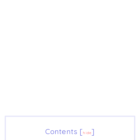
Contents
[
]
hide