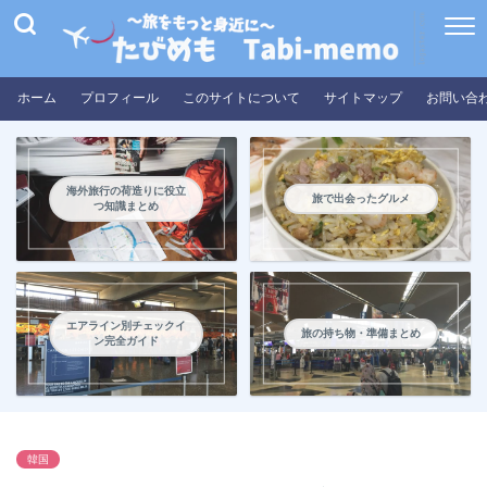
ホーム
プロフィール
このサイトについて
サイトマップ
お問い合
海外旅行の荷造りに役立
旅で出会ったグルメ
つ知識まとめ
エアライン別チェックイ
旅の持ち物・準備まとめ
ン完全ガイド
韓国