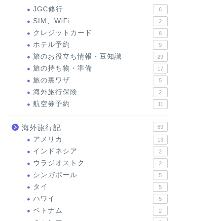
JGC修行
6
SIM、WiFi
2
クレジットカード
6
ホテル予約
9
旅のお役立ち情報・豆知識
29
旅の持ち物・準備
17
旅の裏ワザ
5
海外旅行保険
2
航空券予約
11
海外旅行記
69
アメリカ
13
インドネシア
2
ウラジオストク
2
シンガポール
5
タイ
5
ハワイ
5
ベトナム
2