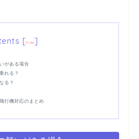
tents
[
]
hide
いがある場合
乗れる？
なる？
飛行機対応のまとめ