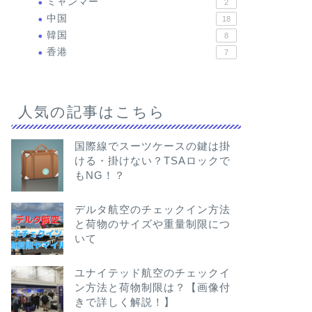
ミャンマー
2
中国
18
韓国
8
香港
7
人気の記事はこちら
国際線でスーツケースの鍵は掛
ける・掛けない？TSAロックで
もNG！？
デルタ航空のチェックイン方法
と荷物のサイズや重量制限につ
いて
ユナイテッド航空のチェックイ
ン方法と荷物制限は？【画像付
きで詳しく解説！】