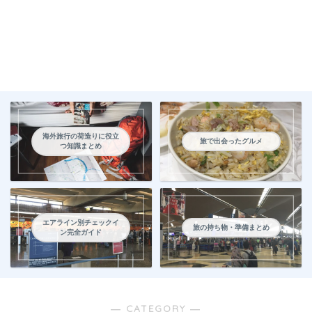
海外旅行の荷造りに役立
旅で出会ったグルメ
つ知識まとめ
エアライン別チェックイ
旅の持ち物・準備まとめ
ン完全ガイド
― CATEGORY ―