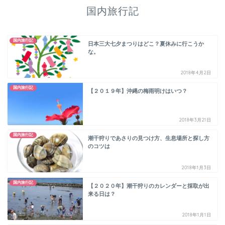
国内旅行記
国内旅行記
日本三大七夕まつりはどこ？夏休みに行こうか
な。
2018年4月2日
国内旅行記
【２０１９年】沖縄の梅雨明けはいつ？
2018年3月21日
国内旅行記
潮干狩りであさりの見つけ方、生息場所と探し方
のコツは
2018年1月3日
国内旅行記
【２０２０年】潮干狩りのカレンダーと採取が出
来る日は？
2018年1月1日